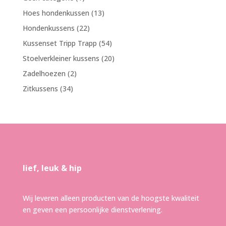
product
13
Hoes hondenkussen
13
producten
22
Hondenkussens
22
producten
54
Kussenset Tripp Trapp
54
producten
20
Stoelverkleiner kussens
20
producten
2
Zadelhoezen
2
producten
34
Zitkussens
34
producten
lief, leuk & hip
Wij leveren alleen producten van de hoogste kwaliteit
en geven een persoonlijke dienstverlening.