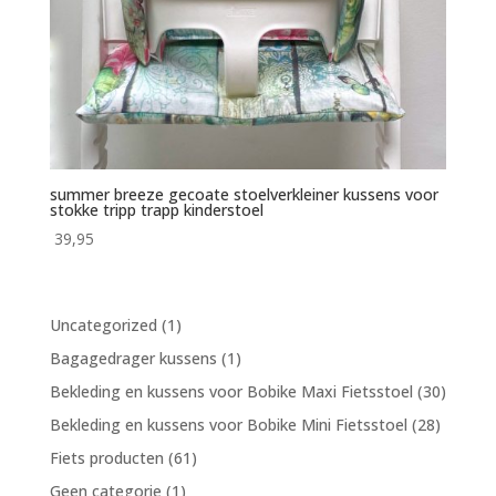
summer breeze gecoate stoelverkleiner kussens voor
stokke tripp trapp kinderstoel
39,95
1
Uncategorized
1
product
1
Bagagedrager kussens
1
product
30
Bekleding en kussens voor Bobike Maxi Fietsstoel
30
produc
28
Bekleding en kussens voor Bobike Mini Fietsstoel
28
product
61
Fiets producten
61
producten
1
Geen categorie
1