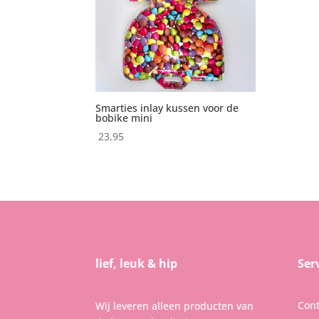
Smarties inlay kussen voor de
bobike mini
23,95
lief, leuk & hip
Ser
Cont
Wij leveren alleen producten van