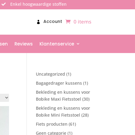
Enkel hoogwaardige stoffen

0 items
Account
sen
Reviews
Klantenservice
1
Uncategorized
1
product
1
Bagagedrager kussens
1
product
Bekleding en kussens voor
30
Bobike Maxi Fietsstoel
30
producten
Bekleding en kussens voor
28
Bobike Mini Fietsstoel
28
producten
61
Fiets producten
61
producten
1
Geen categorie
1