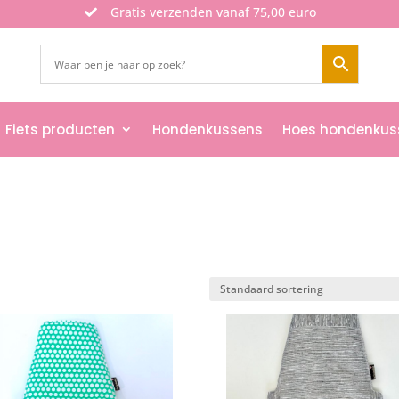
Gratis verzenden vanaf 75,00 euro

Fiets producten
Hondenkussens
Hoes hondenkus