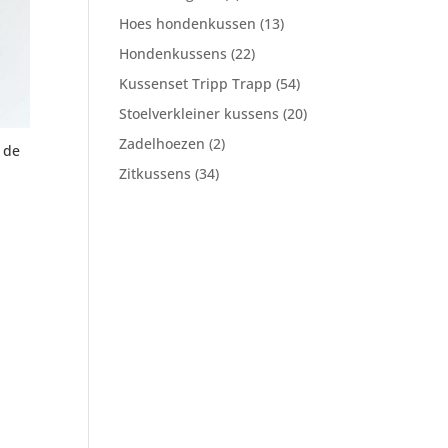
product
13
Hoes hondenkussen
13
producten
22
Hondenkussens
22
producten
54
Kussenset Tripp Trapp
54
producten
20
Stoelverkleiner kussens
20
producten
2
Zadelhoezen
2
 de
producten
34
Zitkussens
34
producten