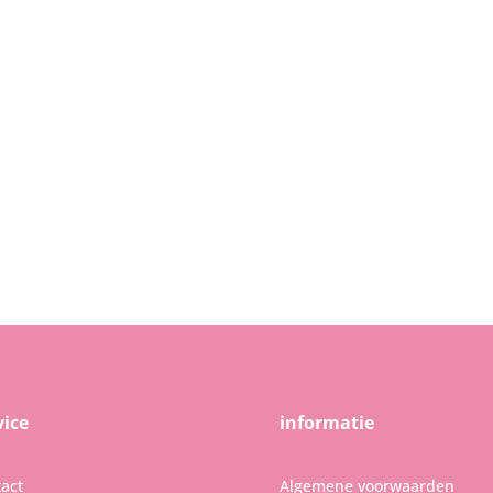
vice
informatie
act
Algemene voorwaarden