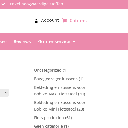
Enkel hoogwaardige stoffen

0 items
Account
sen
Reviews
Klantenservice
1
Uncategorized
1
product
1
Bagagedrager kussens
1
product
Bekleding en kussens voor
30
Bobike Maxi Fietsstoel
30
producten
Bekleding en kussens voor
28
Bobike Mini Fietsstoel
28
producten
61
Fiets producten
61
producten
1
Geen categorie
1