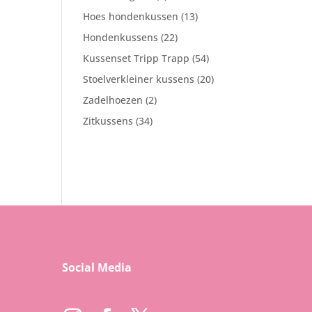
product
13
Hoes hondenkussen
13
producten
22
Hondenkussens
22
producten
54
Kussenset Tripp Trapp
54
producten
20
Stoelverkleiner kussens
20
producten
2
Zadelhoezen
2
producten
34
Zitkussens
34
producten
Social Media