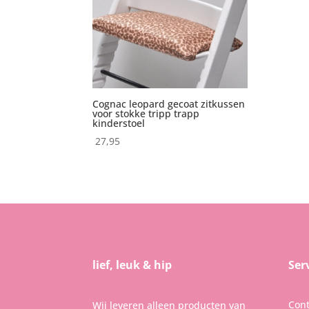
Cognac leopard gecoat zitkussen
voor stokke tripp trapp
kinderstoel
27,95
lief, leuk & hip
Ser
Cont
Wij leveren alleen producten van