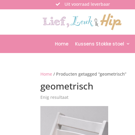
Uit voorraad leverbaar

Home
Kussens Stokke stoel
Home
/ Producten getagged “geometrisch”
geometrisch
Enig resultaat