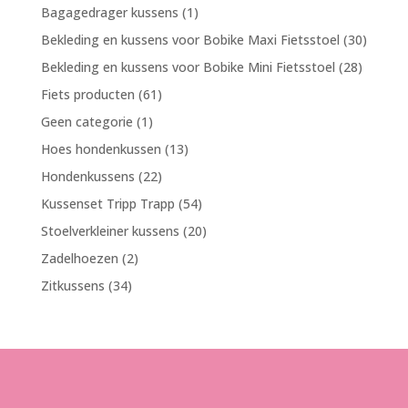
product
1
Bagagedrager kussens
1
product
30
Bekleding en kussens voor Bobike Maxi Fietsstoel
30
produc
28
Bekleding en kussens voor Bobike Mini Fietsstoel
28
product
61
Fiets producten
61
producten
1
Geen categorie
1
product
13
Hoes hondenkussen
13
producten
22
Hondenkussens
22
producten
54
Kussenset Tripp Trapp
54
producten
20
Stoelverkleiner kussens
20
producten
2
Zadelhoezen
2
producten
34
Zitkussens
34
producten