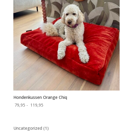
Hondenkussen Orange Chiq
Prijsklasse:
79,95
-
119,95
79,95
tot
119,95
1
Uncategorized
1