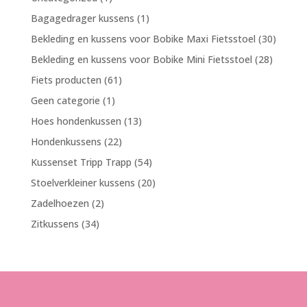
product
1
Bagagedrager kussens
1
product
30
Bekleding en kussens voor Bobike Maxi Fietsstoel
30
produc
28
Bekleding en kussens voor Bobike Mini Fietsstoel
28
product
61
Fiets producten
61
producten
1
Geen categorie
1
product
13
Hoes hondenkussen
13
producten
22
Hondenkussens
22
producten
54
Kussenset Tripp Trapp
54
producten
20
Stoelverkleiner kussens
20
producten
2
Zadelhoezen
2
producten
34
Zitkussens
34
producten