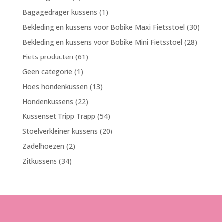
product
1
Bagagedrager kussens
1
product
30
Bekleding en kussens voor Bobike Maxi Fietsstoel
30
produc
28
Bekleding en kussens voor Bobike Mini Fietsstoel
28
product
61
Fiets producten
61
producten
1
Geen categorie
1
product
13
Hoes hondenkussen
13
producten
22
Hondenkussens
22
producten
54
Kussenset Tripp Trapp
54
producten
20
Stoelverkleiner kussens
20
producten
2
Zadelhoezen
2
producten
34
Zitkussens
34
producten