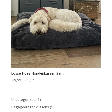
Losse Hoes Hondenkussen Sam
Prijsklasse:
49,95
-
89,95
49,95
tot
89,95
1
Uncategorized
1
product
1
Bagagedrager kussens
1