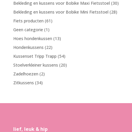
product
30
Bekleding en kussens voor Bobike Maxi Fietsstoel
30
produc
28
Bekleding en kussens voor Bobike Mini Fietsstoel
28
product
61
Fiets producten
61
producten
1
Geen categorie
1
product
13
Hoes hondenkussen
13
producten
22
Hondenkussens
22
producten
54
Kussenset Tripp Trapp
54
producten
20
Stoelverkleiner kussens
20
producten
2
Zadelhoezen
2
producten
34
Zitkussens
34
producten
lief, leuk & hip