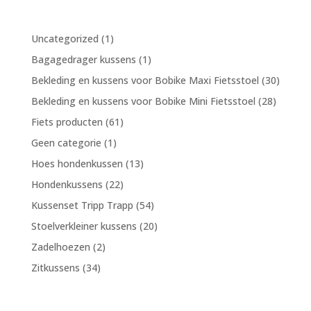
1
Uncategorized
1
product
1
Bagagedrager kussens
1
product
30
Bekleding en kussens voor Bobike Maxi Fietsstoel
30
produc
28
Bekleding en kussens voor Bobike Mini Fietsstoel
28
product
61
Fiets producten
61
producten
1
Geen categorie
1
product
13
Hoes hondenkussen
13
producten
22
Hondenkussens
22
producten
54
Kussenset Tripp Trapp
54
producten
20
Stoelverkleiner kussens
20
producten
2
Zadelhoezen
2
producten
34
Zitkussens
34
producten