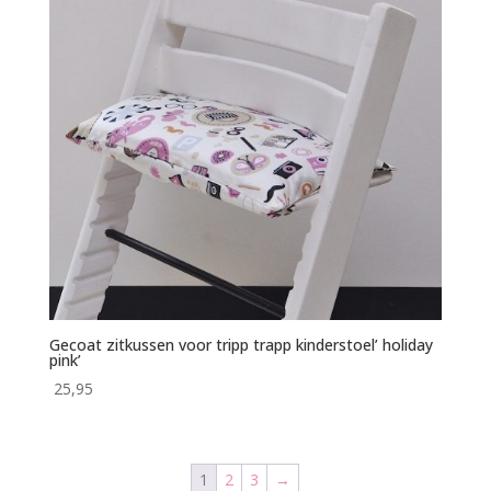
Gecoat zitkussen voor tripp trapp kinderstoel’ holiday
pink’
25,95
1
2
3
→