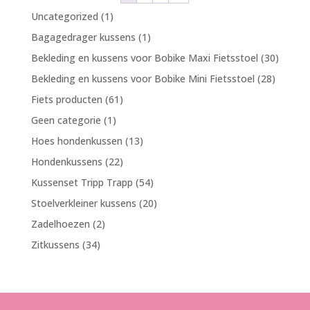
1
Uncategorized
1
product
1
Bagagedrager kussens
1
product
30
Bekleding en kussens voor Bobike Maxi Fietsstoel
30
produc
28
Bekleding en kussens voor Bobike Mini Fietsstoel
28
product
61
Fiets producten
61
producten
1
Geen categorie
1
product
13
Hoes hondenkussen
13
producten
22
Hondenkussens
22
producten
54
Kussenset Tripp Trapp
54
producten
20
Stoelverkleiner kussens
20
producten
2
Zadelhoezen
2
producten
34
Zitkussens
34
producten