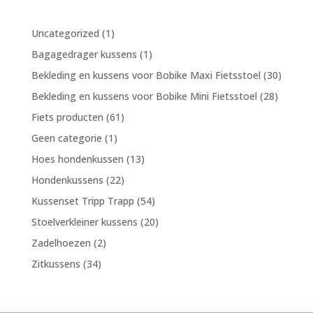
1
Uncategorized
1
product
1
Bagagedrager kussens
1
product
30
Bekleding en kussens voor Bobike Maxi Fietsstoel
30
produc
28
Bekleding en kussens voor Bobike Mini Fietsstoel
28
product
61
Fiets producten
61
producten
1
Geen categorie
1
product
13
Hoes hondenkussen
13
producten
22
Hondenkussens
22
producten
54
Kussenset Tripp Trapp
54
producten
20
Stoelverkleiner kussens
20
producten
2
Zadelhoezen
2
producten
34
Zitkussens
34
producten