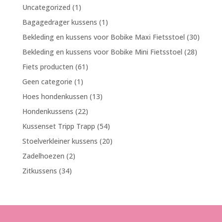
1
Uncategorized
1
product
1
Bagagedrager kussens
1
product
30
Bekleding en kussens voor Bobike Maxi Fietsstoel
30
produc
28
Bekleding en kussens voor Bobike Mini Fietsstoel
28
product
61
Fiets producten
61
producten
1
Geen categorie
1
product
13
Hoes hondenkussen
13
producten
22
Hondenkussens
22
producten
54
Kussenset Tripp Trapp
54
producten
20
Stoelverkleiner kussens
20
producten
2
Zadelhoezen
2
producten
34
Zitkussens
34
producten