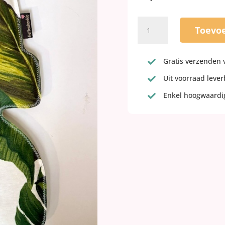
Botanie
Toevo
inlay
kussen
voor
Gratis verzenden 

de
Uit voorraad leve
bobike

mini
Enkel hoogwaardig

aantal