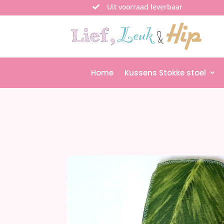
Uit voorraad leverbaar

Home
Kussens Stokke stoel