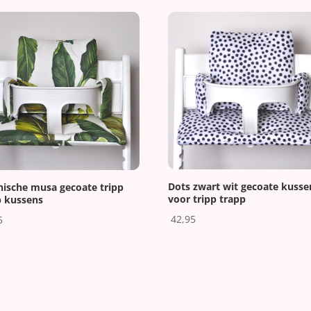
Dots zwart wit gecoate kusse
nische musa gecoate tripp
voor tripp trapp
p kussens
42,95
5