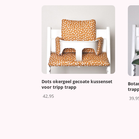
Dots okergeel gecoate kussenset
Bota
voor tripp trapp
trap
42,95
39,9