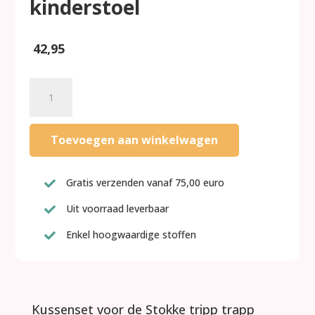
kinderstoel
42,95
Cognac
leopard
gecoate
stoelverkleiner
Toevoegen aan winkelwagen
kussens
voor
stokke
Gratis verzenden vanaf 75,00 euro

tripp
Uit voorraad leverbaar

trapp
kinderstoel
Enkel hoogwaardige stoffen

aantal
Kussenset voor de Stokke tripp trapp