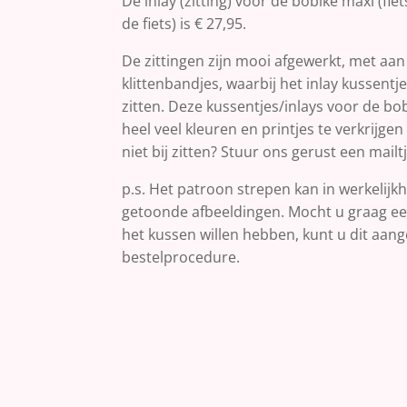
De inlay (zitting) voor de bobike maxi (fie
de fiets) is € 27,95.
De zittingen zijn mooi afgewerkt, met aa
klittenbandjes, waarbij het inlay kussentje 
zitten. Deze kussentjes/inlays voor de bob
heel veel kleuren en printjes te verkrijgen
niet bij zitten? Stuur ons gerust een mailtj
p.s. Het patroon strepen kan in werkelijk
getoonde afbeeldingen. Mocht u graag ee
het kussen willen hebben, kunt u dit aange
bestelprocedure.