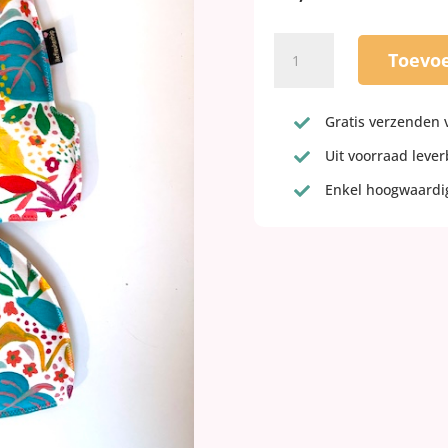
Flower
Toevo
art
inlay
kussen
Gratis verzenden 

voor
Uit voorraad leve
de

bobike
Enkel hoogwaardig

maxi
aantal