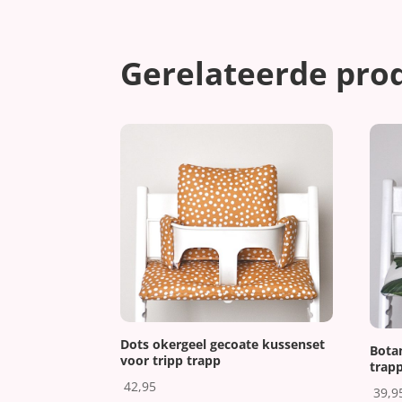
Gerelateerde pro
Dots okergeel gecoate kussenset
Bota
voor tripp trapp
trap
42,95
39,9