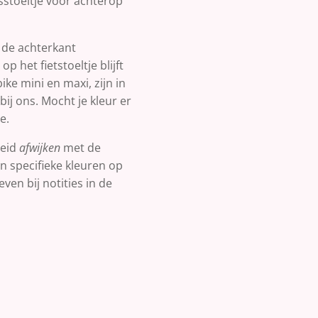
tsstoeltje voor achterop
n de achterkant
op het fietstoeltje blijft
ike mini en maxi, zijn in
 bij ons. Mocht je kleur er
e.
heid
afwijken
met de
n specifieke kleuren op
ven bij notities in de