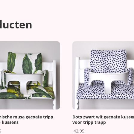
ducten
Dots zwart wit gecoate kusse
nische musa gecoate tripp
voor tripp trapp
p kussens
42,95
5