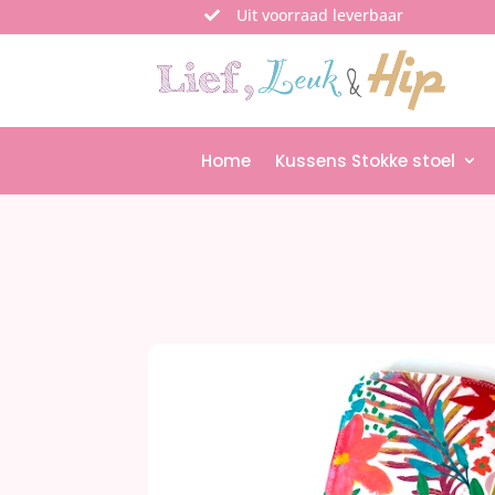
Uit voorraad leverbaar

Home
Kussens Stokke stoel