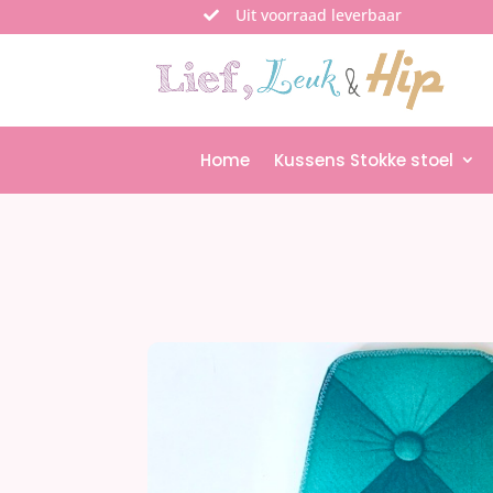
Uit voorraad leverbaar

Home
Kussens Stokke stoel