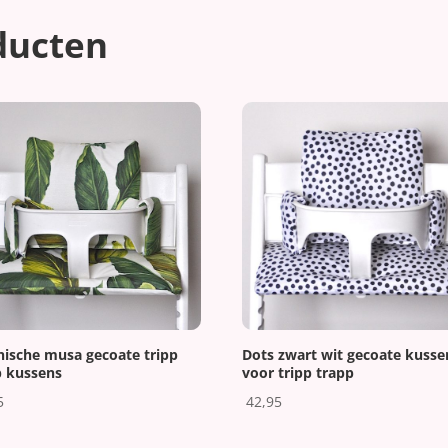
ducten
Dots zwart wit gecoate kusse
nische musa gecoate tripp
voor tripp trapp
p kussens
42,95
5