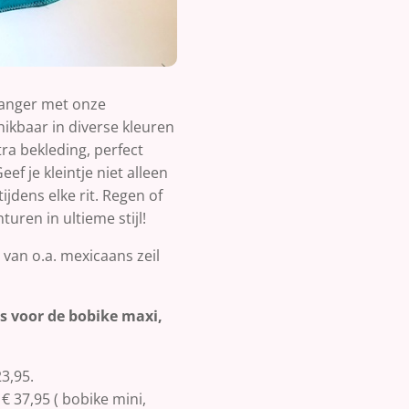
kvanger met onze
hikbaar in diverse kleuren
tra bekleding, perfect
ef je kleintje niet alleen
ijdens elke rit. Regen of
uren in ultieme stijl!
 van o.a. mexicaans zeil
s voor de bobike maxi,
23,95.
€ 37,95 ( bobike mini,