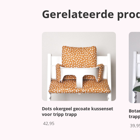
Gerelateerde pro
Dots okergeel gecoate kussenset
Bota
voor tripp trapp
trap
42,95
39,9