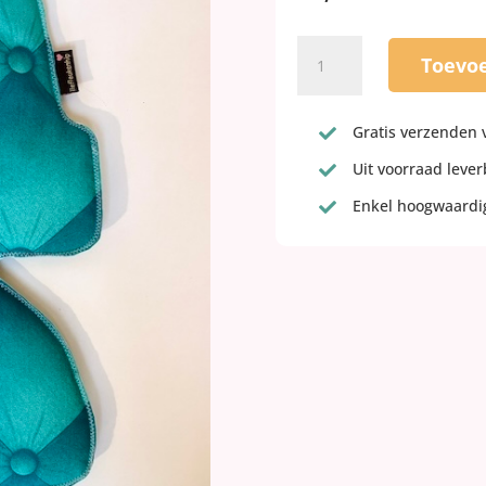
Petrol
Toevo
inlay
kussen
voor
Gratis verzenden 

de
Uit voorraad leve
bobike

maxi
Enkel hoogwaardig

aantal