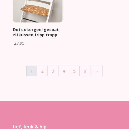
Dots okergeel gecoat
zitkussen tripp trapp
27,95
1
2
3
4
5
6
→
lief, leuk & hip